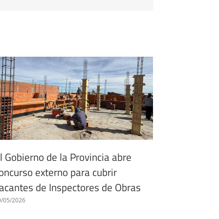
l Gobierno de la Provincia abre
Convocam
oncurso externo para cubrir
habilitado
acantes de Inspectores de Obras
próxima 
0/05/2026
14/07/2026
|