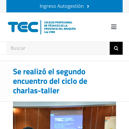
Saltar
Ingreso Autogestión
al
contenido
Toggle
Naviga
Institucional
Buscar:
Matriculados
Se realizó el segundo
encuentro del ciclo de
Trámites
charlas-taller
Ruca Hueney
Ver
imagen
+ Beneficios
más
grande