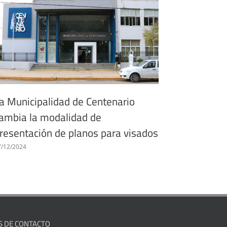
a Municipalidad de Centenario
Profesion
ambia la modalidad de
participa
resentación de planos para visados
nueva no
7/12/2024
24/08/2025
|
S DE CONTACTO