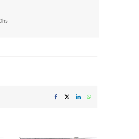
00hs
Facebook
X
LinkedIn
WhatsApp