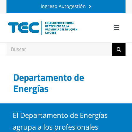
Saltar
Ingreso Autogestión
al
contenido
Toggle
Naviga
Institucional
Buscar:
Matriculados
Departamento de
Trámites
Energías
Ruca Hueney
El Departamento de Energías
+ Beneficios
agrupa a los profesionales