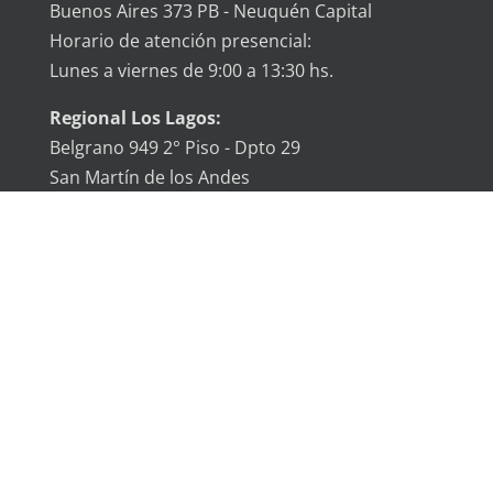
Buenos Aires 373 PB - Neuquén Capital
Horario de atención presencial:
Lunes a viernes de 9:00 a 13:30 hs.
Regional Los Lagos:
Belgrano 949 2° Piso - Dpto 29
San Martín de los Andes
Horario de atención presencial:
Lunes a Viernes de 8:30 a 12:30 hs.
VÍAS DE CONTACTO
Atención telefónica:
Lunes a viernes de 9 a 16 hs.
Atención telefónica: 0299 448-9617
Correo institucional:
consultas@cptn.org.ar