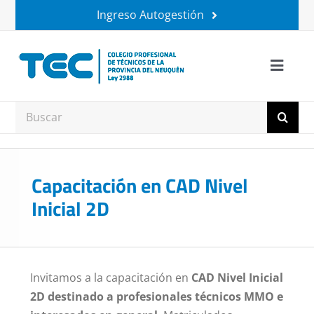
Saltar
Ingreso Autogestión
al
contenido
Toggle
Naviga
Institucional
Buscar:
Matriculados
Capacitación en CAD Nivel
Trámites
Inicial 2D
Ruca Hueney
Invitamos a la capacitación en
CAD Nivel Inicial
+ Beneficios
2D destinado a profesionales técnicos MMO e